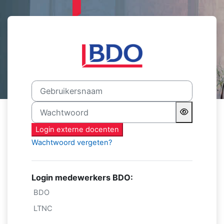
Ga naar hoofdinhoud
Login op Academie
Gebruikersnaam
Wachtwoord
Login externe docenten
Wachtwoord vergeten?
Login medewerkers BDO:
BDO
LTNC